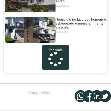
Antão
02/08/2026
Homicídio no Licorsul: homem é
esfaqueado e morre em frente
a escola
02/08/2026
Ver mais
Compartilhar