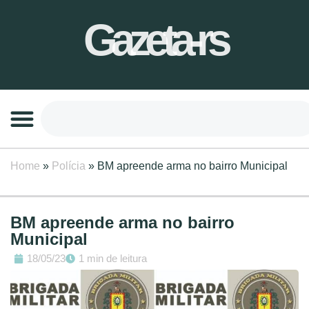
Gazeta-rs
Home
»
Polícia
»
BM apreende arma no bairro Municipal
BM apreende arma no bairro
Municipal
18/05/23
1 min de leitura