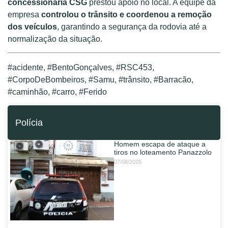
concessionária CSG
prestou apoio no local. A equipe da
empresa
controlou o trânsito e coordenou a remoção
dos veículos
, garantindo a segurança da rodovia até a
normalização da situação.
#acidente, #BentoGonçalves, #RSC453,
#CorpoDeBombeiros, #Samu, #trânsito, #Barracão,
#caminhão, #carro, #Ferido
Polícia
Homem escapa de ataque a
tiros no loteamento Panazzolo
07/08/2026