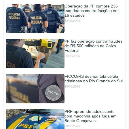
Operação da PF cumpre 236
mandados contra facções em
16 estados
12/05/2026
PF faz operação contra fraudes
de R$ 500 milhões na Caixa
Federal
25/03/2026
FICCO/RS desmantela célula
criminosa no Rio Grande do Sul
18/03/2026
PRF apreende adolescente
com maconha após fuga em
Bento Gonçalves
08/03/2026