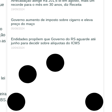
Arrecadação atinge R$ 201,6 bi em agosto, mais um
que
recorde para o mês em 30 anos, diz Receita
19/09/2024
Governo aumento de imposto sobre cigarro e eleva
preço do maço
to
05/08/2024
ção
Endidades propõem que Governo do RS aguarde até
m as
junho para decidir sobre alíquotas do ICMS
10/04/2024
 lei
eira
IBS.