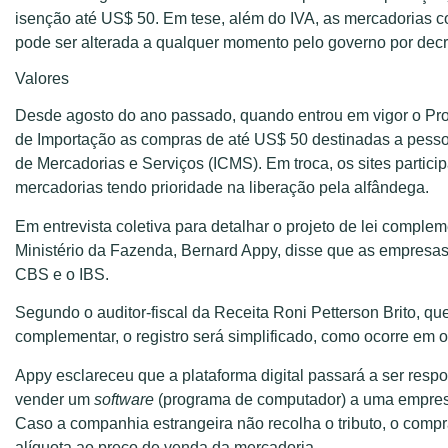
isenção até US$ 50. Em tese, além do IVA, as mercadorias c
pode ser alterada a qualquer momento pelo governo por decr
Valores
Desde agosto do ano passado, quando entrou em vigor o Pr
de Importação as compras de até US$ 50 destinadas a pesso
de Mercadorias e Serviços (ICMS). Em troca, os sites parti
mercadorias tendo prioridade na liberação pela alfândega.
Em entrevista coletiva para detalhar o projeto de lei complem
Ministério da Fazenda, Bernard Appy, disse que as empresas s
CBS e o IBS.
Segundo o auditor-fiscal da Receita Roni Petterson Brito, que
complementar, o registro será simplificado, como ocorre em o
Appy esclareceu que a plataforma digital passará a ser res
vender um
software
(programa de computador) a uma empresa 
Caso a companhia estrangeira não recolha o tributo, o compr
alíquota ao preço de venda da mercadoria.