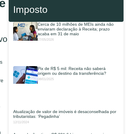
e
Imposto
Cerca de 10 milhões de MEIs ainda não
enviaram declaração à Receita; prazo
acaba em 31 de maio
vo
27/05/2026
es
Pix de R$ 5 mil: Receita não saberá
origem ou destino da transferência?
08/01/2025
re
o
Atualização de valor de imóveis é desaconselhada por
tributaristas: ‘Pegadinha’
12/11/2024
m