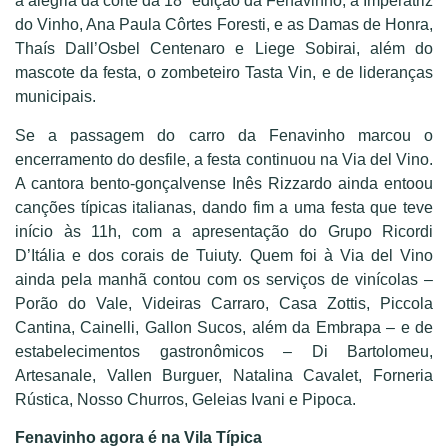
a alegria da corte da 18ª edição da Fenavinho, a Imperatriz
do Vinho, Ana Paula Côrtes Foresti, e as Damas de Honra,
Thaís Dall’Osbel Centenaro e Liege Sobirai, além do
mascote da festa, o zombeteiro Tasta Vin, e de lideranças
municipais.
Se a passagem do carro da Fenavinho marcou o
encerramento do desfile, a festa continuou na Via del Vino.
A cantora bento-gonçalvense Inês Rizzardo ainda entoou
canções típicas italianas, dando fim a uma festa que teve
início às 11h, com a apresentação do Grupo Ricordi
D’Itália e dos corais de Tuiuty. Quem foi à Via del Vino
ainda pela manhã contou com os serviços de vinícolas –
Porão do Vale, Videiras Carraro, Casa Zottis, Piccola
Cantina, Cainelli, Gallon Sucos, além da Embrapa – e de
estabelecimentos gastronômicos – Di Bartolomeu,
Artesanale, Vallen Burguer, Natalina Cavalet, Forneria
Rústica, Nosso Churros, Geleias Ivani e Pipoca.
Fenavinho agora é na Vila Típica