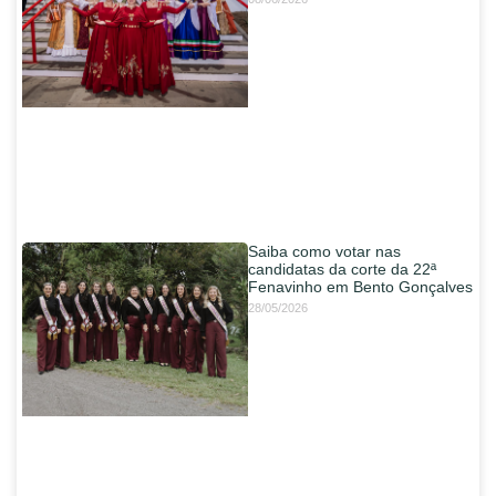
Saiba como votar nas
candidatas da corte da 22ª
Fenavinho em Bento Gonçalves
28/05/2026