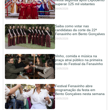
superar 125 mil visitantes
08/06/2026
Saiba como votar nas
candidatas da corte da 22ª
Fenavinho em Bento Gonçalves
28/05/2026
Vinho, comida e música na
praça atrai público na primeira
noite do Festival da Fenavinho
23/05/2026
Festival Fenavinho abre
programação da festa em
Bento Gonçalves nesta semana
18/05/2026