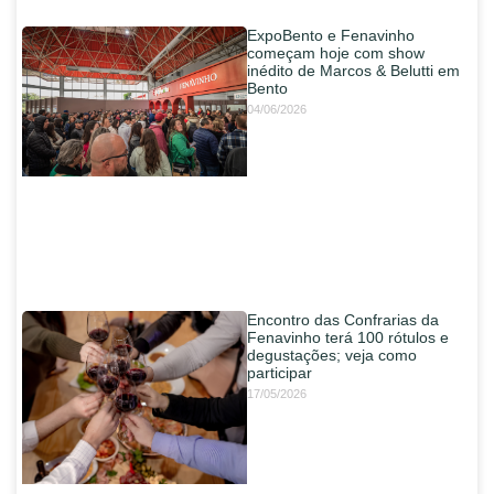
ExpoBento e Fenavinho
começam hoje com show
inédito de Marcos & Belutti em
Bento
04/06/2026
Encontro das Confrarias da
Fenavinho terá 100 rótulos e
degustações; veja como
participar
17/05/2026