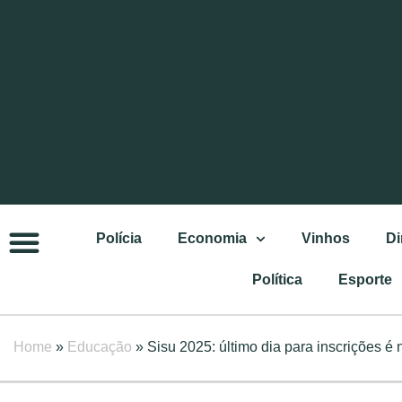
Polícia
Economia
Vinhos
Di
Política
Esporte
Home
»
Educação
»
Sisu 2025: último dia para inscrições é 