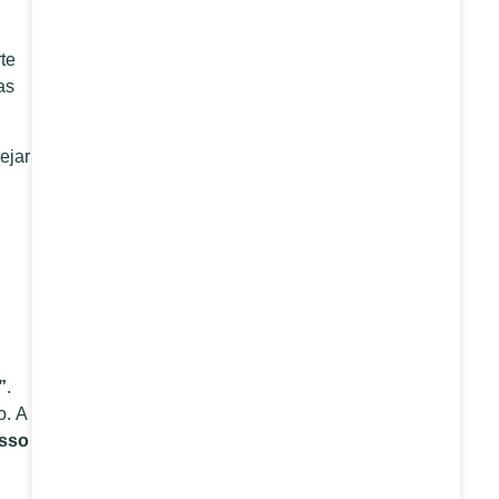
te
as
ejar
”
.
o.
A
esso