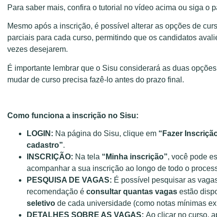
Para saber mais, confira o tutorial no vídeo acima ou siga o
Mesmo após a inscrição, é possível alterar as opções de curs
parciais para cada curso, permitindo que os candidatos ava
vezes desejarem.
É importante lembrar que o Sisu considerará as duas opções r
mudar de curso precisa fazê-lo antes do prazo final.
Como funciona a inscrição no Sisu:
LOGIN:
Na página do Sisu, clique em
“Fazer Inscriçã
cadastro”
.
INSCRIÇÃO:
Na tela
“Minha inscrição”
, você pode es
acompanhar a sua inscrição ao longo de todo o process
PESQUISA DE VAGAS:
É possível pesquisar as vaga
recomendação é
consultar quantas vagas
estão dispo
seletivo
de cada universidade (como notas mínimas exi
DETALHES SOBRE AS VAGAS:
Ao clicar no curso, 