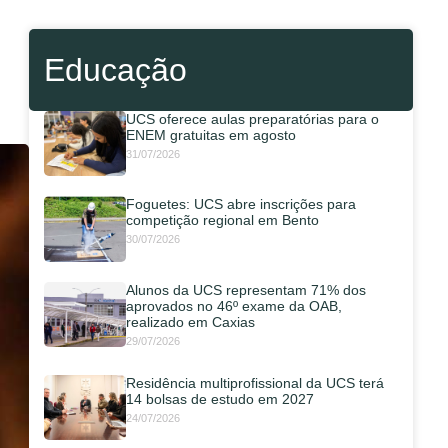
Educação
UCS oferece aulas preparatórias para o
ENEM gratuitas em agosto
31/07/2026
Foguetes: UCS abre inscrições para
competição regional em Bento
30/07/2026
Alunos da UCS representam 71% dos
aprovados no 46º exame da OAB,
realizado em Caxias
29/07/2026
Residência multiprofissional da UCS terá
14 bolsas de estudo em 2027
24/07/2026