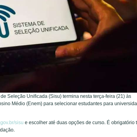
e Seleção Unificada (Sisu) termina nesta terça-feira (21) às
nsino Médio (Enem) para selecionar estudantes para universid
gov.br/sisu
e escolher até duas opções de curso. É obrigatório t
edação.