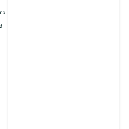
 no
rá