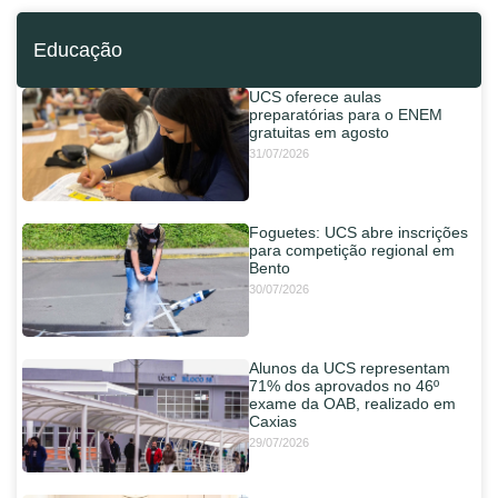
Educação
UCS oferece aulas
preparatórias para o ENEM
gratuitas em agosto
31/07/2026
Foguetes: UCS abre inscrições
para competição regional em
Bento
30/07/2026
Alunos da UCS representam
71% dos aprovados no 46º
exame da OAB, realizado em
Caxias
29/07/2026