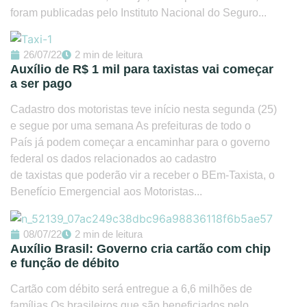
foram publicadas pelo Instituto Nacional do Seguro...
26/07/22
2 min de leitura
Auxílio de R$ 1 mil para taxistas vai começar
a ser pago
Cadastro dos motoristas teve início nesta segunda (25)
e segue por uma semana As prefeituras de todo o
País já podem começar a encaminhar para o governo
federal os dados relacionados ao cadastro
de taxistas que poderão vir a receber o BEm-Taxista, o
Benefício Emergencial aos Motoristas...
08/07/22
2 min de leitura
Auxílio Brasil: Governo cria cartão com chip
e função de débito
Cartão com débito será entregue a 6,6 milhões de
famílias Os brasileiros que são beneficiados pelo