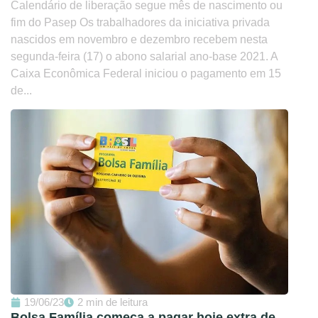
Calendário de liberação segue mês de nascimento ou
fim do Pasep Os trabalhadores da iniciativa privada
nascidos em novembro e dezembro recebem nesta
segunda-feira (17) o abono salarial ano-base 2021. A
Caixa Econômica Federal iniciou o pagamento em 15
de...
19/06/23
2 min de leitura
Bolsa Família começa a pagar hoje extra de