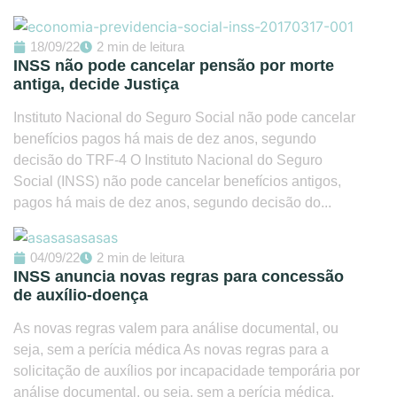
18/09/22
2 min de leitura
INSS não pode cancelar pensão por morte
antiga, decide Justiça
Instituto Nacional do Seguro Social não pode cancelar
benefícios pagos há mais de dez anos, segundo
decisão do TRF-4 O Instituto Nacional do Seguro
Social (INSS) não pode cancelar benefícios antigos,
pagos há mais de dez anos, segundo decisão do...
04/09/22
2 min de leitura
INSS anuncia novas regras para concessão
de auxílio-doença
As novas regras valem para análise documental, ou
seja, sem a perícia médica As novas regras para a
solicitação de auxílios por incapacidade temporária por
análise documental, ou seja, sem a perícia médica,