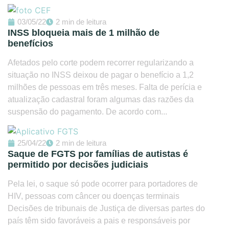
03/05/22
2 min de leitura
INSS bloqueia mais de 1 milhão de
benefícios
Afetados pelo corte podem recorrer regularizando a
situação no INSS deixou de pagar o benefício a 1,2
milhões de pessoas em três meses. Falta de perícia e
atualização cadastral foram algumas das razões da
suspensão do pagamento. De acordo com...
25/04/22
2 min de leitura
Saque de FGTS por famílias de autistas é
permitido por decisões judiciais
Pela lei, o saque só pode ocorrer para portadores de
HIV, pessoas com câncer ou doenças terminais
Decisões de tribunais de Justiça de diversas partes do
país têm sido favoráveis a pais e responsáveis por