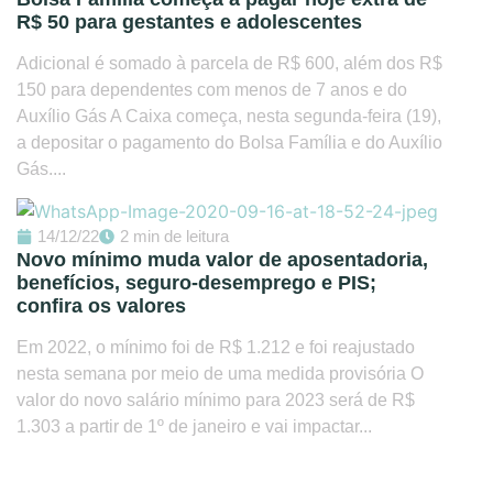
R$ 50 para gestantes e adolescentes
Adicional é somado à parcela de R$ 600, além dos R$
150 para dependentes com menos de 7 anos e do
Auxílio Gás A Caixa começa, nesta segunda-feira (19),
a depositar o pagamento do Bolsa Família e do Auxílio
Gás....
14/12/22
2 min de leitura
Novo mínimo muda valor de aposentadoria,
benefícios, seguro-desemprego e PIS;
confira os valores
Em 2022, o mínimo foi de R$ 1.212 e foi reajustado
nesta semana por meio de uma medida provisória O
valor do novo salário mínimo para 2023 será de R$
1.303 a partir de 1º de janeiro e vai impactar...