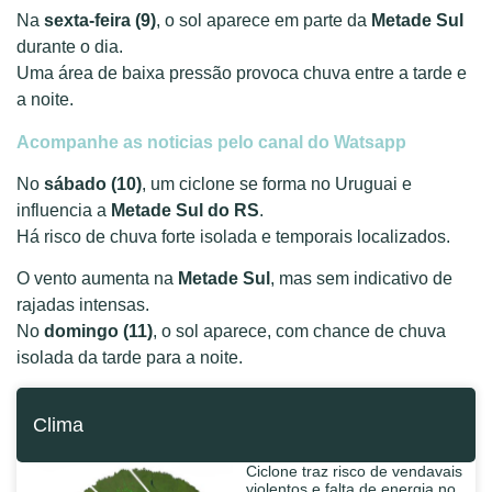
Na
sexta-feira (9)
, o sol aparece em parte da
Metade Sul
durante o dia.
Uma área de baixa pressão provoca chuva entre a tarde e
a noite.
Acompanhe as noticias pelo canal do Watsapp
No
sábado (10)
, um ciclone se forma no Uruguai e
influencia a
Metade Sul do RS
.
Há risco de chuva forte isolada e temporais localizados.
O vento aumenta na
Metade Sul
, mas sem indicativo de
rajadas intensas.
No
domingo (11)
, o sol aparece, com chance de chuva
isolada da tarde para a noite.
Clima
Ciclone traz risco de vendavais
violentos e falta de energia no