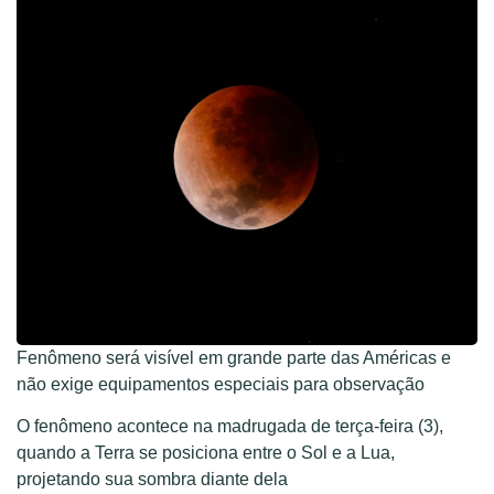
Fenômeno será visível em grande parte das Américas e
não exige equipamentos especiais para observação
O fenômeno acontece na madrugada de terça-feira (3),
quando a Terra se posiciona entre o Sol e a Lua,
projetando sua sombra diante dela