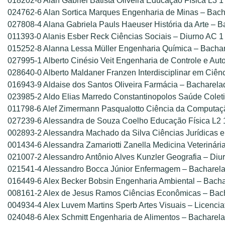
018202-8 Alan Gabriel Batista Oliveira Educação Física L3 1
024762-6 Alan Sortica Marques Engenharia de Minas – Bac
027808-4 Alana Gabriela Pauls Haeuser História da Arte – 
011393-0 Alanis Esber Reck Ciências Sociais – Diurno AC 1
015252-8 Alanna Lessa Müller Engenharia Química – Bachar
027995-1 Alberto Cinésio Veit Engenharia de Controle e Au
028640-0 Alberto Maldaner Franzen Interdisciplinar em Ciê
016943-9 Aldaise dos Santos Oliveira Farmácia – Bacharela
023985-2 Aldo Elias Marredo Constantinopolos Saúde Colet
011798-6 Alef Zimermann Pasqualotto Ciência da Computaç
027239-6 Alessandra de Souza Coelho Educação Física L2 
002893-2 Alessandra Machado da Silva Ciências Jurídicas e 
001434-6 Alessandra Zamariotti Zanella Medicina Veterinári
021007-2 Alessandro Antônio Alves Kunzler Geografia – Diu
021541-4 Alessandro Bocca Júnior Enfermagem – Bacharel
016449-6 Alex Becker Bobsin Engenharia Ambiental – Bach
008161-2 Alex de Jesus Ramos Ciências Econômicas – Bach
004934-4 Alex Luvem Martins Sperb Artes Visuais – Licencia
024048-6 Alex Schmitt Engenharia de Alimentos – Bacharel