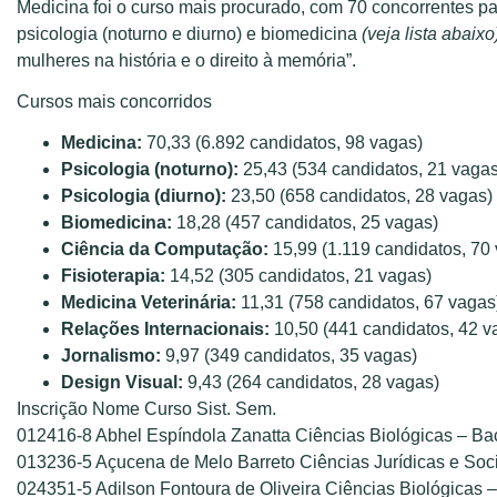
Medicina foi o curso mais procurado, com 70 concorrentes 
psicologia (noturno e diurno) e biomedicina
(veja lista abaixo
mulheres na história e o direito à memória”
.
Cursos mais concorridos
Medicina:
70,33 (6.892 candidatos, 98 vagas)
Psicologia (noturno):
25,43 (534 candidatos, 21 vagas
Psicologia (diurno):
23,50 (658 candidatos, 28 vagas)
Biomedicina:
18,28 (457 candidatos, 25 vagas)
Ciência da Computação:
15,99 (1.119 candidatos, 70
Fisioterapia:
14,52 (305 candidatos, 21 vagas)
Medicina Veterinária:
11,31 (758 candidatos, 67 vagas
Relações Internacionais:
10,50 (441 candidatos, 42 v
Jornalismo:
9,97 (349 candidatos, 35 vagas)
Design Visual:
9,43 (264 candidatos, 28 vagas)
Inscrição Nome Curso Sist. Sem.
012416-8 Abhel Espíndola Zanatta Ciências Biológicas – B
013236-5 Açucena de Melo Barreto Ciências Jurídicas e Soci
024351-5 Adilson Fontoura de Oliveira Ciências Biológicas 