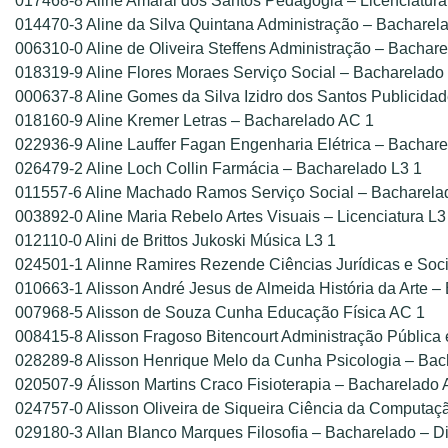
017468-8 Aline Amaral dos Santos Pedagogia – Licenciatur
014470-3 Aline da Silva Quintana Administração – Bacharel
006310-0 Aline de Oliveira Steffens Administração – Bachar
018319-9 Aline Flores Moraes Serviço Social – Bacharelado
000637-8 Aline Gomes da Silva Izidro dos Santos Publicida
018160-9 Aline Kremer Letras – Bacharelado AC 1
022936-9 Aline Lauffer Fagan Engenharia Elétrica – Bachar
026479-2 Aline Loch Collin Farmácia – Bacharelado L3 1
011557-6 Aline Machado Ramos Serviço Social – Bacharela
003892-0 Aline Maria Rebelo Artes Visuais – Licenciatura L3
012110-0 Alini de Brittos Jukoski Música L3 1
024501-1 Alinne Ramires Rezende Ciências Jurídicas e Socia
010663-1 Alisson André Jesus de Almeida História da Arte –
007968-5 Alisson de Souza Cunha Educação Física AC 1
008415-8 Alisson Fragoso Bitencourt Administração Pública 
028289-8 Alisson Henrique Melo da Cunha Psicologia – Bac
020507-9 Álisson Martins Craco Fisioterapia – Bacharelado
024757-0 Alisson Oliveira de Siqueira Ciência da Computaç
029180-3 Allan Blanco Marques Filosofia – Bacharelado – D