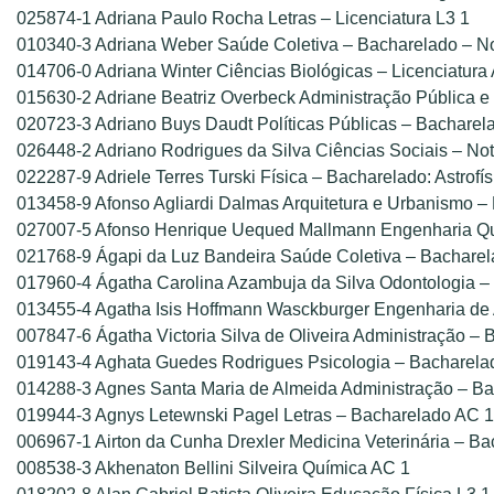
025874-1 Adriana Paulo Rocha Letras – Licenciatura L3 1
010340-3 Adriana Weber Saúde Coletiva – Bacharelado – N
014706-0 Adriana Winter Ciências Biológicas – Licenciatura
015630-2 Adriane Beatriz Overbeck Administração Pública e
020723-3 Adriano Buys Daudt Políticas Públicas – Bacharel
026448-2 Adriano Rodrigues da Silva Ciências Sociais – Not
022287-9 Adriele Terres Turski Física – Bacharelado: Astrofí
013458-9 Afonso Agliardi Dalmas Arquitetura e Urbanismo –
027007-5 Afonso Henrique Uequed Mallmann Engenharia Qu
021768-9 Ágapi da Luz Bandeira Saúde Coletiva – Bacharel
017960-4 Ágatha Carolina Azambuja da Silva Odontologia –
013455-4 Agatha Isis Hoffmann Wasckburger Engenharia de
007847-6 Ágatha Victoria Silva de Oliveira Administração –
019143-4 Aghata Guedes Rodrigues Psicologia – Bacharelad
014288-3 Agnes Santa Maria de Almeida Administração – Ba
019944-3 Agnys Letewnski Pagel Letras – Bacharelado AC 1
006967-1 Airton da Cunha Drexler Medicina Veterinária – Ba
008538-3 Akhenaton Bellini Silveira Química AC 1