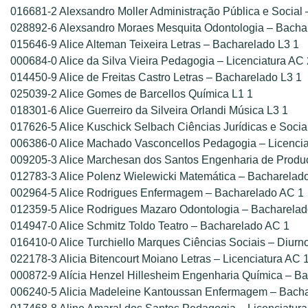
016681-2 Alexsandro Moller Administração Pública e Social
028892-6 Alexsandro Moraes Mesquita Odontologia – Bachar
015646-9 Alice Alteman Teixeira Letras – Bacharelado L3 1
000684-0 Alice da Silva Vieira Pedagogia – Licenciatura AC 
014450-9 Alice de Freitas Castro Letras – Bacharelado L3 1
025039-2 Alice Gomes de Barcellos Química L1 1
018301-6 Alice Guerreiro da Silveira Orlandi Música L3 1
017626-5 Alice Kuschick Selbach Ciências Jurídicas e Socia
006386-0 Alice Machado Vasconcellos Pedagogia – Licencia
009205-3 Alice Marchesan dos Santos Engenharia de Produ
012783-3 Alice Polenz Wielewicki Matemática – Bacharelad
002964-5 Alice Rodrigues Enfermagem – Bacharelado AC 1
012359-5 Alice Rodrigues Mazaro Odontologia – Bacharelad
014947-0 Alice Schmitz Toldo Teatro – Bacharelado AC 1
016410-0 Alice Turchiello Marques Ciências Sociais – Diurn
022178-3 Alicia Bitencourt Moiano Letras – Licenciatura AC 
000872-9 Alícia Henzel Hillesheim Engenharia Química – B
006240-5 Alicia Madeleine Kantoussan Enfermagem – Bacha