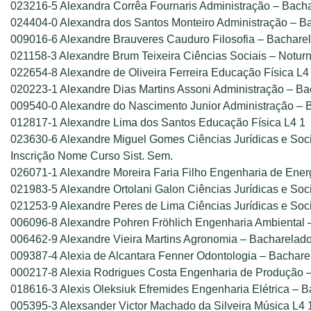
023216-5 Alexandra Corrêa Fournaris Administração – Bacha
024404-0 Alexandra dos Santos Monteiro Administração – B
009016-6 Alexandre Brauveres Cauduro Filosofia – Bachare
021158-3 Alexandre Brum Teixeira Ciências Sociais – Notur
022654-8 Alexandre de Oliveira Ferreira Educação Física L4
020223-1 Alexandre Dias Martins Assoni Administração – Ba
009540-0 Alexandre do Nascimento Junior Administração – 
012817-1 Alexandre Lima dos Santos Educação Física L4 1
023630-6 Alexandre Miguel Gomes Ciências Jurídicas e Socia
Inscrição Nome Curso Sist. Sem.
026071-1 Alexandre Moreira Faria Filho Engenharia de Ener
021983-5 Alexandre Ortolani Galon Ciências Jurídicas e Soci
021253-9 Alexandre Peres de Lima Ciências Jurídicas e Soci
006096-8 Alexandre Pohren Fröhlich Engenharia Ambiental 
006462-9 Alexandre Vieira Martins Agronomia – Bacharelado
009387-4 Alexia de Alcantara Fenner Odontologia – Bachare
000217-8 Alexia Rodrigues Costa Engenharia de Produção 
018616-3 Alexis Oleksiuk Efremides Engenharia Elétrica – 
005395-3 Alexsander Victor Machado da Silveira Música L4 