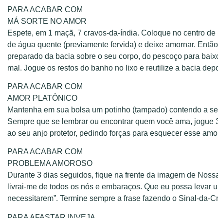
PARA ACABAR COM
MÁ SORTE NO AMOR
Espete, em 1 maçã, 7 cravos-da-índia. Coloque no centro de 1 
de água quente (previamente fervida) e deixe amornar. Entã
preparado da bacia sobre o seu corpo, do pescoço para baix
mal. Jogue os restos do banho no lixo e reutilize a bacia dep
PARA ACABAR COM
AMOR PLATÔNICO
Mantenha em sua bolsa um potinho (tampado) contendo a segu
Sempre que se lembrar ou encontrar quem você ama, jogue 3
ao seu anjo protetor, pedindo forças para esquecer esse amo
PARA ACABAR COM
PROBLEMA AMOROSO
Durante 3 dias seguidos, fique na frente da imagem de Noss
livrai-me de todos os nós e embaraços. Que eu possa levar u
necessitarem”. Termine sempre a frase fazendo o Sinal-da-C
PARA AFASTAR INVEJA