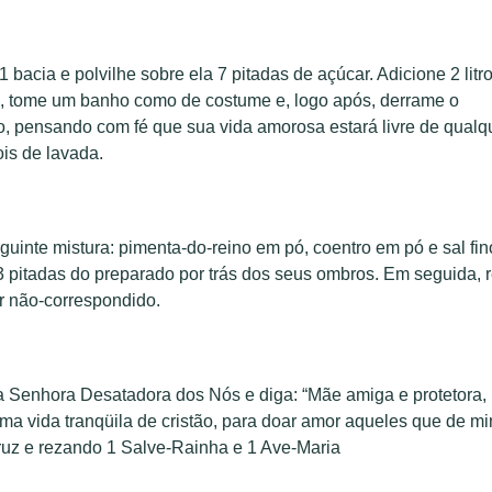
bacia e polvilhe sobre ela 7 pitadas de açúcar. Adicione 2 litr
o, tome um banho como de costume e, logo após, derrame o
o, pensando com fé que sua vida amorosa estará livre de qualq
ois de lavada.
inte mistura: pimenta-do-reino em pó, coentro em pó e sal fin
 pitadas do preparado por trás dos seus ombros. Em seguida, 
r não-correspondido.
a Senhora Desatadora dos Nós e diga: “Mãe amiga e protetora,
ma vida tranqüila de cristão, para doar amor aqueles que de m
ruz e rezando 1 Salve-Rainha e 1 Ave-Maria