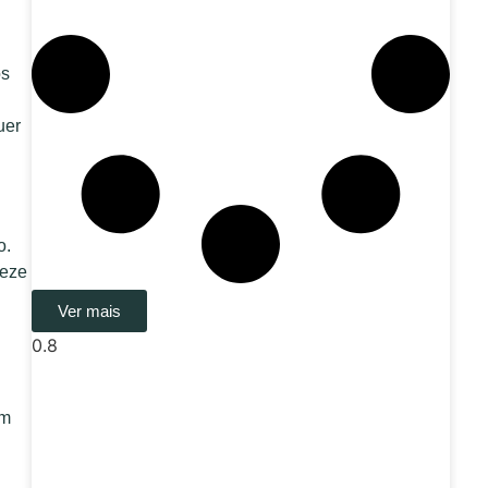
os
uer
o.
reze
Ver mais
im