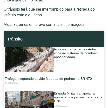
chuva que cai no local.
O trânsito terá que ser interrompido para a retirada do
veículo com o guincho.
Atualizaremos em breve com mais informações.
Trânsito
Rodovia da Serra das Antas
volta ao sistema de comboio
após feriadão
22/04/2025
Tráfego bloqueado devido à queda de pedras na BR 470
11/04/2024
Brigada Militar vai apoiar a
aplicação de provas para tirar a
CNH
13/10/2022