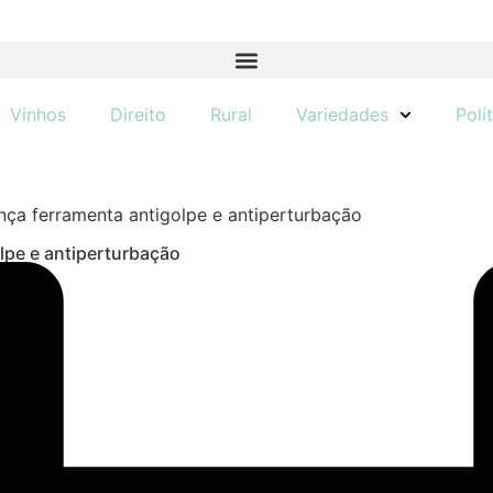
Vinhos
Direito
Rural
Variedades
Polí
nça ferramenta antigolpe e antiperturbação
lpe e antiperturbação