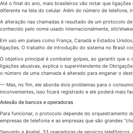
Até o final do ano, mais brasileiros vão notar que ligaç
diferente na tela do celular. Além do número de telefone
A alteração nas chamadas é resultado de um protocolo de
conhecido pelo nome usado internacionalmente,
stir/shake
Em uso em países como França, Canadá e Estados Unidos
ligações. O trabalho de introdução do sistema no Brasil 
O objetivo principal é combater golpes, ao garantir que o
ligações abusivas, explica o superintendente de Obrigaçõ
o número de uma chamada é alterado para enganar o desti
— Mas, no fim, ele aborda dois problemas para o consumid
inconvenientes, isso ficará registrado e ele poderá mais f
Adesão de bancos e operadoras
Para funcionar, o protocolo depende do orquestramento de
empresas de telefonia e as empresas que são grandes “ch
Segundo a Anatel, 33 operadoras de serviços telefônicos, o