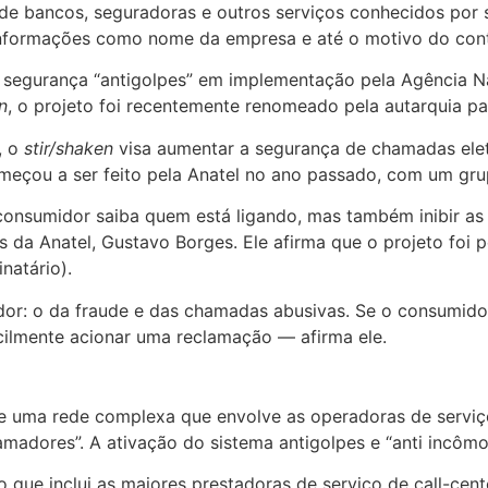
ões de bancos, seguradoras e outros serviços conhecidos p
, informações como nome da empresa e até o motivo do cont
 segurança “antigolpes” em implementação pela Agência Na
n
, o projeto foi recentemente renomeado pela autarquia par
, o
stir/shaken
visa aumentar a segurança de chamadas eletr
começou a ser feito pela Anatel no ano passado, com um gr
 consumidor saiba quem está ligando, mas também inibir as 
es da Anatel, Gustavo Borges. Ele afirma que o projeto fo
natário).
or: o da fraude e das chamadas abusivas. Se o consumidor
acilmente acionar uma reclamação — afirma ele.
 uma rede complexa que envolve as operadoras de serviços 
amadores”. A ativação do sistema antigolpes e “anti incô
 que inclui as maiores prestadoras de serviço de call-cente