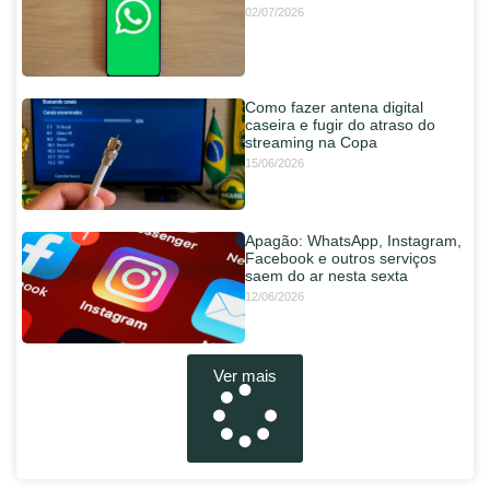
02/07/2026
Como fazer antena digital
caseira e fugir do atraso do
streaming na Copa
15/06/2026
Apagão: WhatsApp, Instagram,
Facebook e outros serviços
saem do ar nesta sexta
12/06/2026
Ver mais