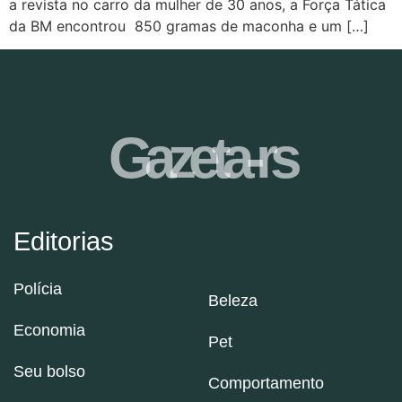
a revista no carro da mulher de 30 anos, a Força Tática
da BM encontrou 850 gramas de maconha e um […]
Gazeta-rs
Editorias
Polícia
Beleza
Economia
Pet
Seu bolso
Comportamento