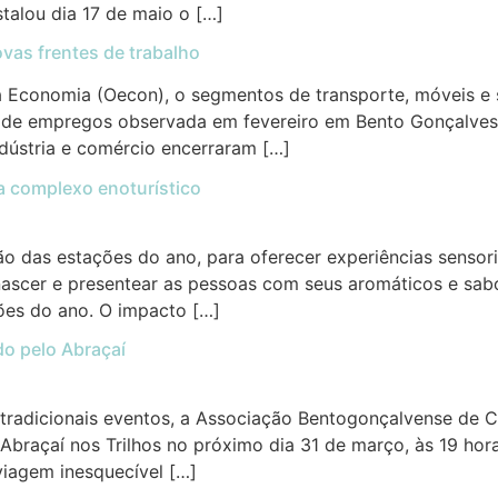
stalou dia 17 de maio o […]
ovas frentes de trabalho
a Economia (Oecon), o segmentos de transporte, móveis e
 de empregos observada em fevereiro em Bento Gonçalve
ndústria e comércio encerraram […]
a complexo enoturístico
ção das estações do ano, para oferecer experiências senso
enascer e presentear as pessoas com seus aromáticos e sabor
ções do ano. O impacto […]
do pelo Abraçaí
 tradicionais eventos, a Associação Bentogonçalvense de C
Abraçaí nos Trilhos no próximo dia 31 de março, às 19 hor
 viagem inesquecível […]