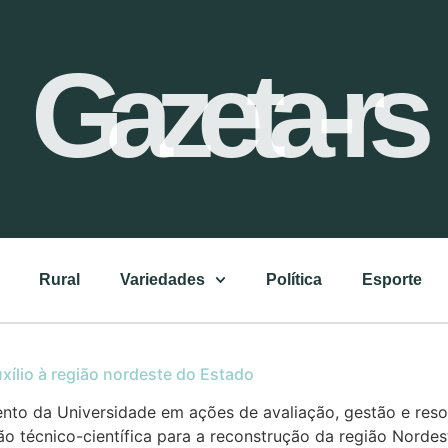
Gazeta-rs
Rural
Variedades
Política
Esporte
xílio à região nordeste do Estado
to da Universidade em ações de avaliação, gestão e res
ção técnico-científica para a reconstrução da região Norde