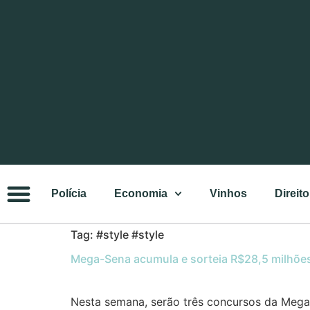
Polícia
Economia
Vinhos
Direito
Tag:
#style #style
Mega-Sena acumula e sorteia R$28,5 milhões 
Nesta semana, serão três concursos da Mega