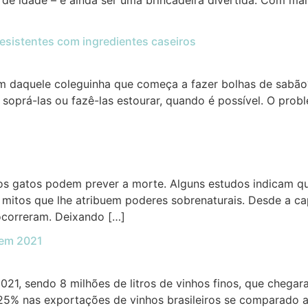
de idade – e ainda ser uma brincadeira divertida. Com mai
resistentes com ingredientes caseiros
 daquele coleguinha que começa a fazer bolhas de sabão? A
soprá-las ou fazê-las estourar, quando é possível. O pro
 os gatos podem prever a morte. Alguns estudos indicam 
 mitos que lhe atribuem poderes sobrenaturais. Desde a ca
ocorreram. Deixando […]
 em 2021
2021, sendo 8 milhões de litros de vinhos finos, que cheg
 nas exportações de vinhos brasileiros se comparado a 20