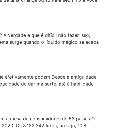
s de uma criança ou somete seu filho e você,
 verdade é que é difícil não fazer isso,
blema surge quando o líquido mágico se acaba
que efetivamente podem Desde a antiguidade
pacidade de dar má sorte, até à habilidade
aram à mesa de consumidores de 53 países O
20. Os 8.132.342 litros, ou seja, 10,8