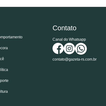
Contato
mportamento
Canal do Whatsapp
cora
cê
contato@gazeta-rs.com.br
lítica
porte
ltura