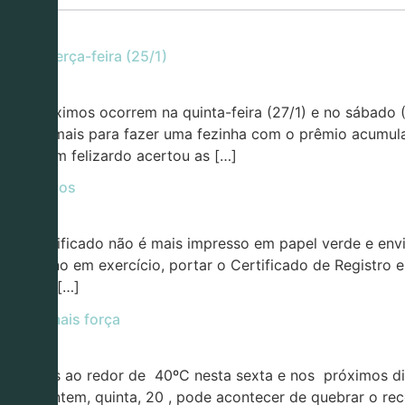
nesta terça-feira (25/1)
. Os próximos ocorrem na quinta-feira (27/1) e no sábad
dade a mais para fazer uma fezinha com o prêmio acumula
), nenhum felizardo acertou as […]
os veículos
20 o certificado não é mais impresso em papel verde e env
ara o ano em exercício, portar o Certificado de Registro e
to, já é […]
ta com mais força
máximas ao redor de 40ºC nesta sexta e nos próximos di
estado ontem, quinta, 20 , pode acontecer de quebrar o 