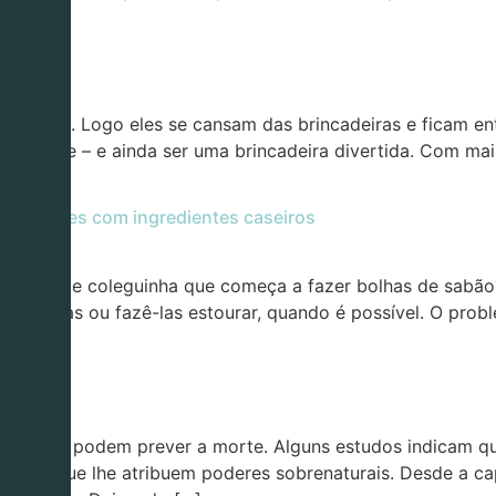
ho?
m filhos. Logo eles se cansam das brincadeiras e ficam en
de idade – e ainda ser uma brincadeira divertida. Com mai
resistentes com ingredientes caseiros
 daquele coleguinha que começa a fazer bolhas de sabão? A
soprá-las ou fazê-las estourar, quando é possível. O pro
 os gatos podem prever a morte. Alguns estudos indicam 
 mitos que lhe atribuem poderes sobrenaturais. Desde a ca