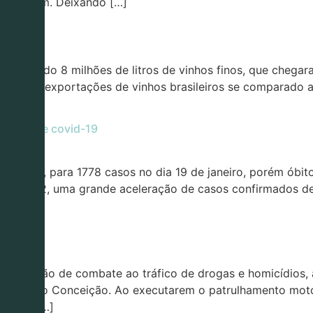
ocorreram. Deixando […]
 em 2021
2021, sendo 8 milhões de litros de vinhos finos, que cheg
 nas exportações de vinhos brasileiros se comparado a 20
 casos de covid-19
a do ano, para 1778 casos no dia 19 de janeiro, porém ób
as de 2022, uma grande aceleração de casos confirmados d
a, […]
ição
ade a ação de combate ao tráfico de drogas e homicídios, a
no bairro Conceição. Ao executarem o patrulhamento moto
ólver, […]