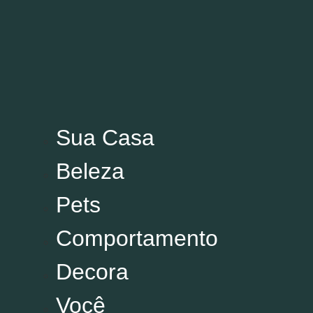
Variedades
Sua Casa
Sua Casa
Beleza
Beleza
Pets
Pets
Comportamento
Decora
Comportamento
Você
Decora
Política
Esporte
Você
Cultura