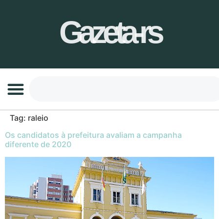
Gazeta-rs
Tag:
raleio
Os candidatos à prefeitura avaliam a campanha
diferente de 2020