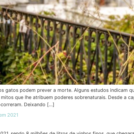
 os gatos podem prever a morte. Alguns estudos indicam 
 mitos que lhe atribuem poderes sobrenaturais. Desde a ca
ocorreram. Deixando […]
 em 2021
2021, sendo 8 milhões de litros de vinhos finos, que cheg