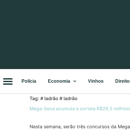
Polícia
Economia
Vinhos
Direito
Tag:
# ladrão # ladrão
Mega-Sena acumula e sorteia R$28,5 milhões 
Nesta semana, serão três concursos da Mega