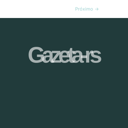
Próximo
→
Gazeta-rs