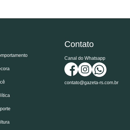
Contato
mportamento
Canal do Whatsapp
cora
cê
contato@gazeta-rs.com.br
lítica
porte
ltura