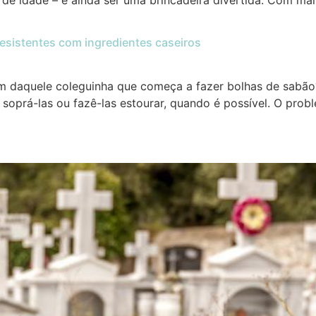
de idade – e ainda ser uma brincadeira divertida. Com mai
resistentes com ingredientes caseiros
 daquele coleguinha que começa a fazer bolhas de sabão? A
soprá-las ou fazê-las estourar, quando é possível. O pro