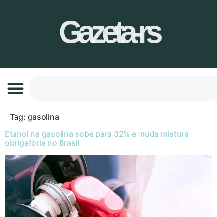
Gazeta-rs
Tag:
gasolina
Etanol na gasolina sobe para 32% e muda mistura
obrigatória no Brasil