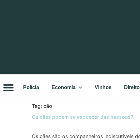
Polícia
Economia
Vinhos
Direito
Tag:
cão
Os cães podem se esquecer das pessoas?
Os cães são os companheiros indiscutíveis d