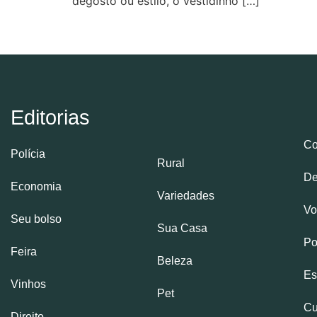
degosto ou estilo, o vestidinho […]
Editorias
Co
Polícia
Rural
De
Economia
Variedades
Vo
Seu bolso
Sua Casa
Po
Feira
Beleza
Es
Vinhos
Pet
Cu
Direito