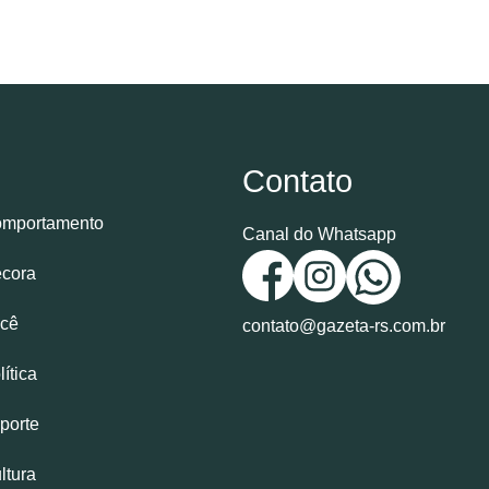
Contato
mportamento
Canal do Whatsapp
cora
cê
contato@gazeta-rs.com.br
lítica
porte
ltura