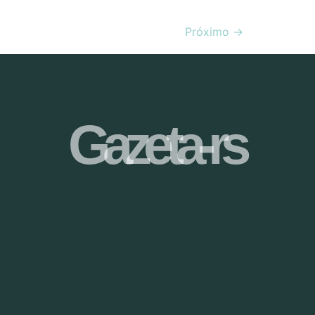
Próximo
→
Gazeta-rs