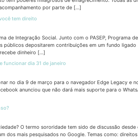
to tem poderes milagrosos de emagrecimento. Todas as di
o acompanhamento por parte de […]
você tem direito
rama de Integração Social. Junto com o PASEP, Programa d
ãos públicos depositarem contribuições em um fundo ligad
recebe dinheiro […]
 funcionar dia 31 de janeiro
r no dia 9 de março para o navegador Edge Legacy e no di
ebook anunciou que não dará mais suporte para o WhatsA
sso?
ociedade? O termo sororidade tem sido de discussão desde 
m dos mais pesquisados no Google. Temas como: direitos 