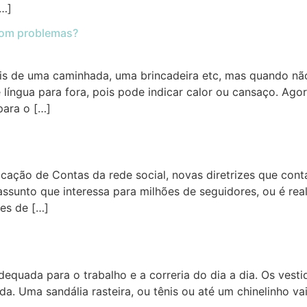
[…]
com problemas?
is de uma caminhada, uma brincadeira etc, mas quando não
 língua para fora, pois pode indicar calor ou cansaço. Ag
para o […]
icação de Contas da rede social, novas diretrizes que co
ssunto que interessa para milhões de seguidores, ou é rea
ões de […]
adequada para o trabalho e a correria do dia a dia. Os vest
da. Uma sandália rasteira, ou tênis ou até um chinelinho 