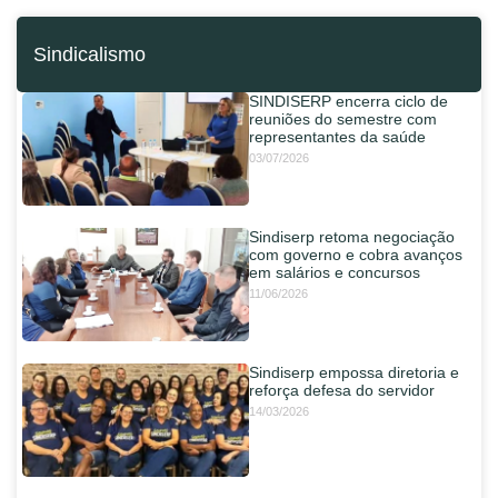
Sindicalismo
SINDISERP encerra ciclo de
reuniões do semestre com
representantes da saúde
03/07/2026
Sindiserp retoma negociação
com governo e cobra avanços
em salários e concursos
11/06/2026
Sindiserp empossa diretoria e
reforça defesa do servidor
14/03/2026