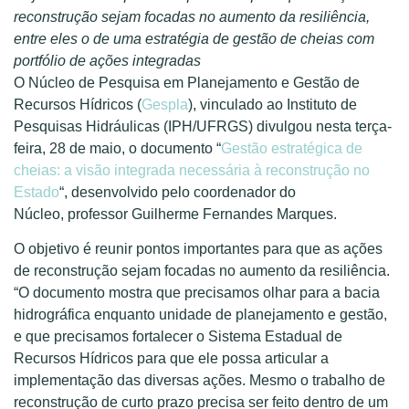
reconstrução sejam focadas no aumento da resiliência,
entre eles o de uma estratégia de gestão de cheias com
portfólio de ações integradas
O Núcleo
de Pesquisa em Planejamento e Gestão de
Recursos
Hídricos
(
Gespla
)
, vinculado ao Institu
t
o d
e
Pesquisas Hidráulicas (IPH/UFRGS) divulgou nesta terça-
feira, 28 de maio, o
documento “
Gestão estratégica de
cheias: a visão integrada necessária à reconstrução no
Estado
“, desenvolvido
pelo coordenador do
Núcleo,
professor Guilherme Fernandes Marques.
O objetivo
é reunir pontos importantes para que as ações
de reconstrução sejam focadas no aumento da resiliência.
“
O documento mostra que precisamos olhar para a bacia
hidrográfica enquanto unidade de planejamento e gestão,
e que precisamos fortalecer o Sistema Estadual de
Recursos Hídricos para que
ele
possa articular a
implementação das diversas ações. Mesmo o trabalho de
reconstrução de curto prazo precisa ser feito dentro de um