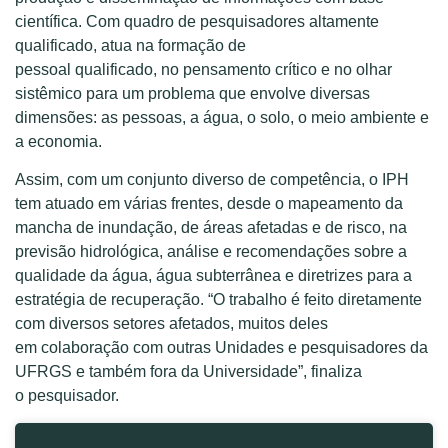
científica. Com quadro de pesquisadores altamente
qualificado, atua na forma
ção de
pessoal
qualificado,
no
pensamento crítico e
no
olhar
sistêmico para um problema que envolve diversas
dimensões: as pessoas, a água, o solo, o meio ambiente e
a economia.
Assim, com um conjunto diverso de competência,
o IPH
tem
atuado em várias frentes, desde o mapeamento da
mancha de inundação, de áreas afetadas e de risco
,
na
previsão
hidrológica, análise e recomendações sobre a
qualidade da água, água subterrânea e diretrizes para a
estratégia de recuperação.
“O trabalho é feit
o diretamente
com diversos setores afetados
, muitos deles
em
colaboração
com
outras
U
nidades e pesquisadores da
UFRGS
e
t
ambém
fora da
Universidade”, finaliza
o
pesquisador
.