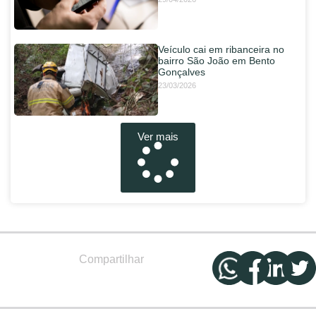
Veículo cai em ribanceira no
bairro São João em Bento
Gonçalves
23/03/2026
Ver mais
Compartilhar