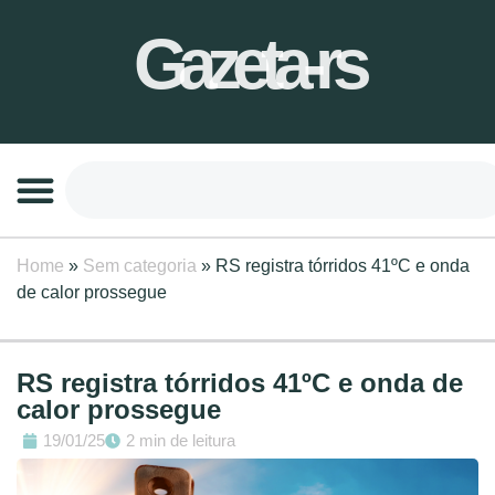
Gazeta-rs
Home
»
Sem categoria
»
RS registra tórridos 41ºC e onda
de calor prossegue
RS registra tórridos 41ºC e onda de
calor prossegue
19/01/25
2 min de leitura