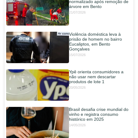
normalizado após remoção de
árvore em Bento
21/07/2026
Violência doméstica leva à
prisão de homem no bairro
Eucaliptos, em Bento
Gonçalves
15/07/2026
Ypê orienta consumidores a
não usar nem descartar
produtos de lote 1
20/05/2026
Brasil desafia crise mundial do
vinho e registra consumo
histórico em 2025
14/05/2026