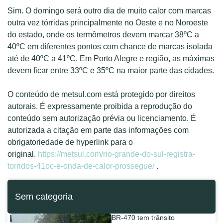
Sim. O domingo será outro dia de muito calor com marcas
outra vez tórridas principalmente no Oeste e no Noroeste
do estado, onde os termômetros devem marcar 38ºC a
40ºC em diferentes pontos com chance de marcas isolada
até de 40ºC a 41ºC. Em Porto Alegre e região, as máximas
devem ficar entre 33ºC e 35ºC na maior parte das cidades.
O conteúdo de metsul.com está protegido por direitos
autorais. É expressamente proibida a reprodução do
conteúdo sem autorização prévia ou licenciamento. É
autorizada a citação em parte das informações com
obrigatoriedade de hyperlink para o
original.
https://metsul.com/rio-grande-do-sul-registra-
torridos-41oc-e-onda-de-calor-prossegue/
.
Sem categoria
BR-470 tem trânsito