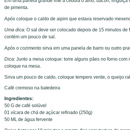
Em uma panela grande frite a cebola o alho, bacon, lingüiça c
de pimenta.
Após coloque o caldo de aipim que estava reservado mexen
Uma dica:
O sal deve ser colocado depois de 15 minutos de f
contém um pouco de sal.
Após o cozimento sirva em uma panela de barro ou outro pra
Dica:
Junto a mesa coloque: torre alguns pães no forno com m
coloque na mesa.
Sirva um pouco de caldo, coloque tempero verde, o queijo r
Café cremoso na batedeira
Ingredientes:
50 G de café solúvel
01 xícara de chá de açúcar refinado (250g)
50 ML de água fervente