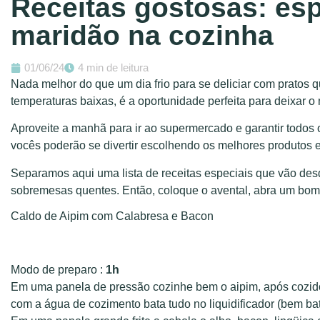
Receitas gostosas: es
maridão na cozinha
01/06/24
4 min de leitura
Nada melhor do que um dia frio para se deliciar com pratos
temperaturas baixas, é a oportunidade perfeita para deixar o 
Aproveite a manhã para ir ao supermercado e garantir todos 
vocês poderão se divertir escolhendo os melhores produtos e
Separamos aqui uma lista de receitas especiais que vão desd
sobremesas quentes. Então, coloque o avental, abra um bom
Caldo de Aipim com Calabresa e Bacon
Modo de preparo :
1h
Em uma panela de pressão cozinhe bem o aipim, após cozido r
com a água de cozimento bata tudo no liquidificador (bem bat