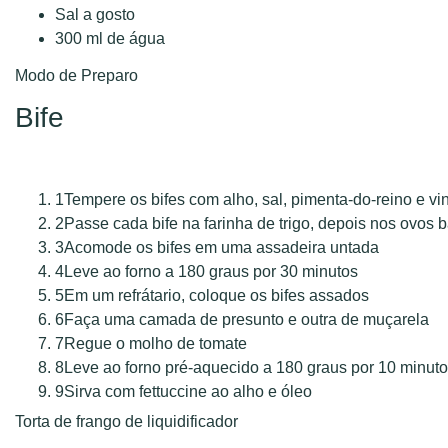
Sal a gosto
300 ml de água
Modo de Preparo
Bife
1
Tempere os bifes com alho, sal, pimenta-do-reino e vi
2
Passe cada bife na farinha de trigo, depois nos ovos b
3
Acomode os bifes em uma assadeira untada
4
Leve ao forno a 180 graus por 30 minutos
5
Em um refrátario, coloque os bifes assados
6
Faça uma camada de presunto e outra de muçarela
7
Regue o molho de tomate
8
Leve ao forno pré-aquecido a 180 graus por 10 minut
9
Sirva com fettuccine ao alho e óleo
Torta de frango de liquidificador