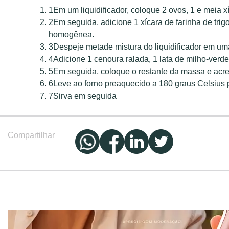
1
Em um liquidificador, coloque 2 ovos, 1 e meia xí
2
Em seguida, adicione 1 xícara de farinha de trig
homogênea.
3
Despeje metade mistura do liquidificador em um
4
Adicione 1 cenoura ralada, 1 lata de milho-verde
5
Em seguida, coloque o restante da massa e acre
6
Leve ao forno preaquecido a 180 graus Celsius 
7
Sirva em seguida
Compartilhar