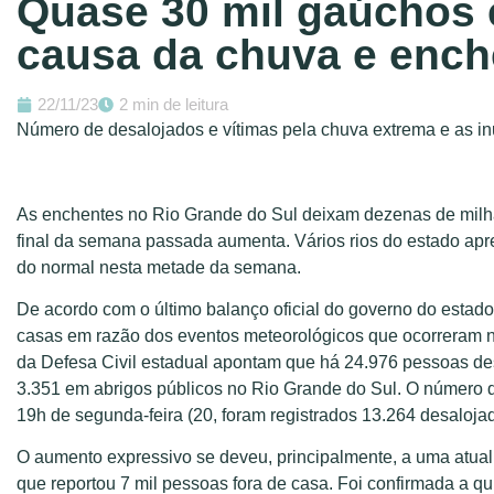
Quase 30 mil gaúchos 
causa da chuva e ench
22/11/23
2 min de leitura
Número de desalojados e vítimas pela chuva extrema e as 
As enchentes no Rio Grande do Sul deixam dezenas de milha
final da semana passada aumenta. Vários rios do estado ap
do normal nesta metade da semana.
De acordo com o último balanço oficial do governo do estado
casas em razão dos eventos meteorológicos que ocorreram 
da Defesa Civil estadual apontam que há 24.976 pessoas des
3.351 em abrigos públicos no Rio Grande do Sul. O número de 
19h de segunda-feira (20, foram registrados 13.264 desaloja
O aumento expressivo se deveu, principalmente, a uma atuali
que reportou 7 mil pessoas fora de casa. Foi confirmada a q