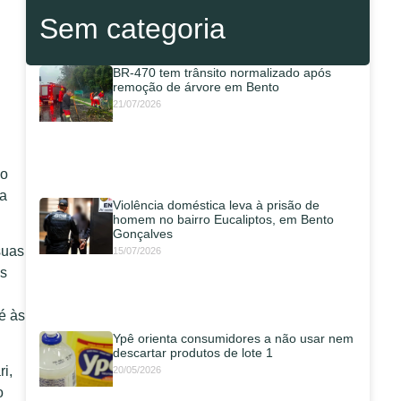
Sem categoria
BR-470 tem trânsito normalizado após
remoção de árvore em Bento
21/07/2026
do
ma
Violência doméstica leva à prisão de
homem no bairro Eucaliptos, em Bento
Gonçalves
suas
15/07/2026
es
é às
Ypê orienta consumidores a não usar nem
descartar produtos de lote 1
i,
20/05/2026
o