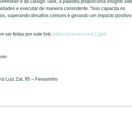
efresher e do Design Tank, a palestra proporciona insights sob
unidades e executar de maneira consistente. “Isso capacita os
etos, superando desafios comuns e gerando um impacto positivo
 ser feitas por este link:
https://acesse.one/LCgpK
enin
no Luiz Zat, 95 – Fenavinho