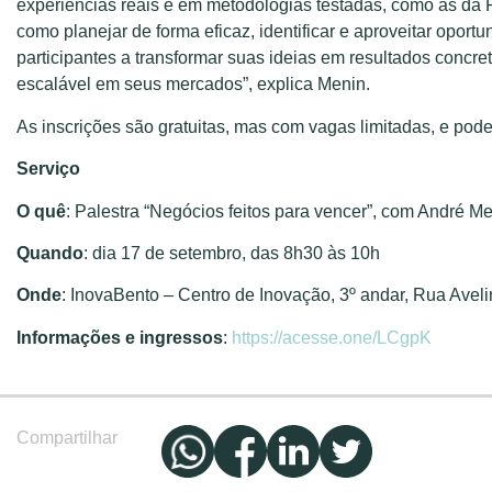
experiências reais e em metodologias testadas, como as da R
como planejar de forma eficaz, identificar e aproveitar oport
participantes a transformar suas ideias em resultados concr
escalável em seus mercados”, explica Menin.
As inscrições são gratuitas, mas com vagas limitadas, e podem
Serviço
O quê
: Palestra “Negócios feitos para vencer”, com André M
Quando
: dia 17 de setembro, das 8h30 às 10h
Onde
: InovaBento – Centro de Inovação, 3º andar, Rua Aveli
Informações e ingressos
:
https://acesse.one/LCgpK
Compartilhar