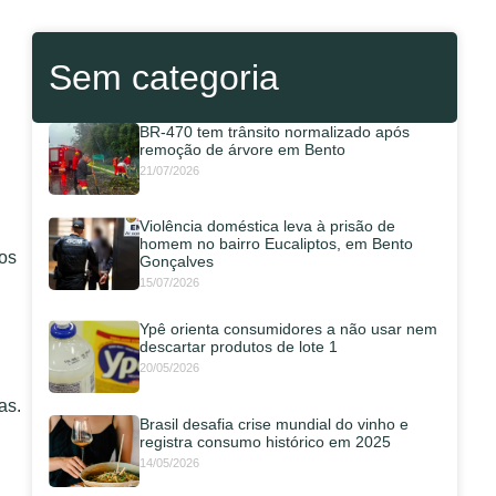
Sem categoria
BR-470 tem trânsito normalizado após
remoção de árvore em Bento
21/07/2026
Violência doméstica leva à prisão de
homem no bairro Eucaliptos, em Bento
ios
Gonçalves
15/07/2026
Ypê orienta consumidores a não usar nem
descartar produtos de lote 1
20/05/2026
as.
Brasil desafia crise mundial do vinho e
registra consumo histórico em 2025
14/05/2026