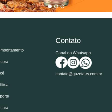
Contato
mportamento
Canal do Whatsapp
cora
cê
contato@gazeta-rs.com.br
lítica
porte
ltura