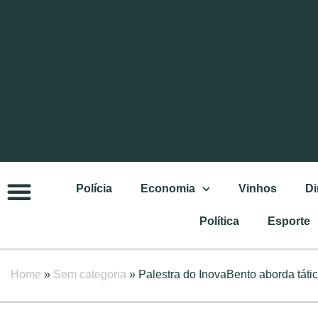
Polícia
Economia
Vinhos
Di
Política
Esporte
Home
»
Sem categoria
»
Palestra do InovaBento aborda táti