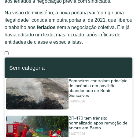
aos feriados à negociação prévia com sindicatos.
Na visão do ministério, a nova portaria vai “corrigir uma
ilegalidade” contida em outra portaria, de 2021, que liberou
o trabalho aos
feriados
sem a negociação coletiva. Ele já
havia editado um texto, mas recuado, após críticas de
entidades de classe e especialistas.
Sem categoria
Bombeiros controlam princípio
de incêndio em pavilhão
abandonado de Bento
Gonçalves
09/08/2026
BR-470 tem trânsito
normalizado após remoção de
árvore em Bento
21/07/2026