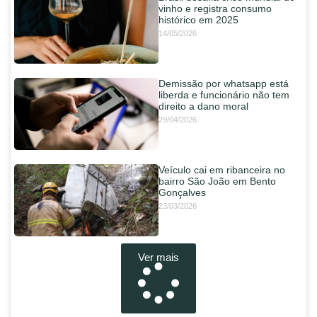
vinho e registra consumo
histórico em 2025
14/05/2026
Demissão por whatsapp está
liberda e funcionário não tem
direito a dano moral
29/04/2026
Veículo cai em ribanceira no
bairro São João em Bento
Gonçalves
23/03/2026
Ver mais