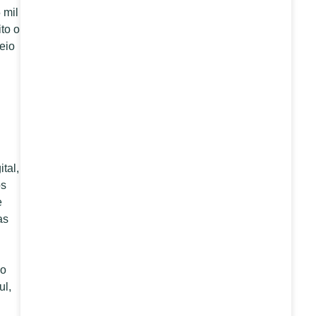
 mil
to o
eio
tal,
os
e
as
ão
ul,