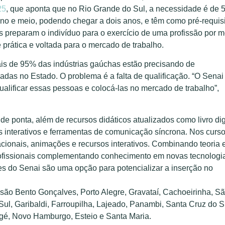
25
, que aponta que no Rio Grande do Sul, a necessidade é de 5
no e meio, podendo chegar a dois anos, e têm como pré-requisi
es preparam o indivíduo para o exercício de uma profissão por m
prática e voltada para o mercado de trabalho.
ais de 95% das indústrias gaúchas estão precisando de
as no Estado. O problema é a falta de qualificação. “O Senai
alificar essas pessoas e colocá-las no mercado de trabalho”,
nta, além de recursos didáticos atualizados como livro digi
s interativos e ferramentas de comunicação síncrona. Nos curs
cionais, animações e recursos interativos. Combinando teoria 
profissionais complementando conhecimento em novas tecnologi
s do Senai são uma opção para potencializar a inserção no
são Bento Gonçalves, Porto Alegre, Gravataí, ​Cachoeirinha, S
ul, Garibaldi, Farroupilha, Lajeado, Panambi, Santa Cruz do S
gé, Novo Hamburgo, Esteio e Santa Maria.