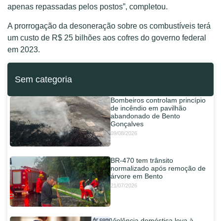
apenas repassadas pelos postos”, completou.
A prorrogação da desoneração sobre os combustíveis terá
um custo de R$ 25 bilhões aos cofres do governo federal
em 2023.
Sem categoria
Bombeiros controlam princípio
de incêndio em pavilhão
abandonado de Bento
Gonçalves
09/08/2026
BR-470 tem trânsito
normalizado após remoção de
árvore em Bento
21/07/2026
Violência doméstica leva à