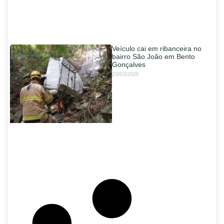
Veículo cai em ribanceira no
bairro São João em Bento
Gonçalves
23/03/2026