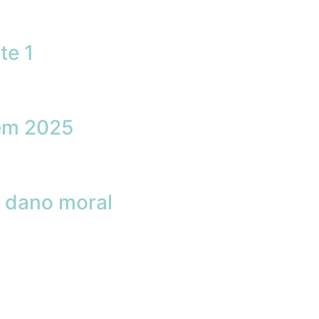
te 1
 em 2025
a dano moral