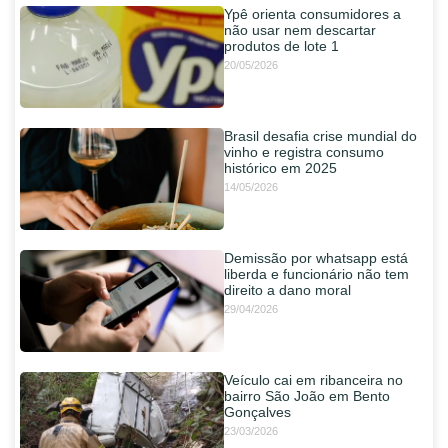
Ypê orienta consumidores a
não usar nem descartar
produtos de lote 1
20/05/2026
Brasil desafia crise mundial do
vinho e registra consumo
histórico em 2025
14/05/2026
Demissão por whatsapp está
liberda e funcionário não tem
direito a dano moral
29/04/2026
Veículo cai em ribanceira no
bairro São João em Bento
Gonçalves
23/03/2026