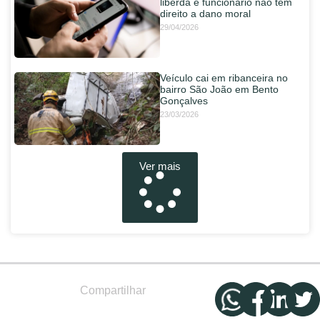
liberda e funcionário não tem
direito a dano moral
29/04/2026
Veículo cai em ribanceira no
bairro São João em Bento
Gonçalves
23/03/2026
Ver mais
Compartilhar