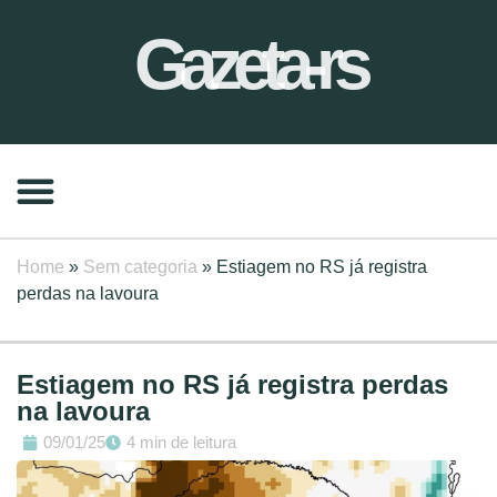
Gazeta-rs
Home
»
Sem categoria
»
Estiagem no RS já registra
perdas na lavoura
Estiagem no RS já registra perdas
na lavoura
09/01/25
4 min de leitura