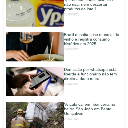
não usar nem descartar
produtos de lote 1
20/05/2026
Brasil desafia crise mundial do
vinho e registra consumo
histórico em 2025
14/05/2026
Demissão por whatsapp está
liberda e funcionário não tem
direito a dano moral
29/04/2026
Veículo cai em ribanceira no
bairro São João em Bento
Gonçalves
23/03/2026