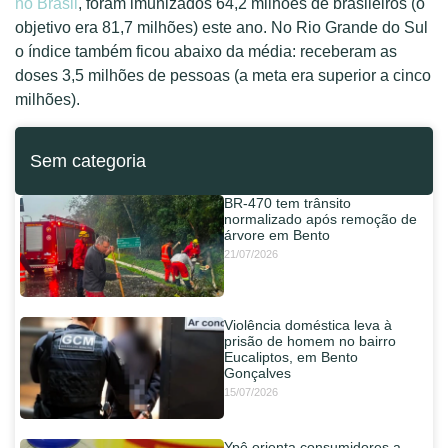
no Brasil
, foram imunizados 64,2 milhões de brasileiros (o
objetivo era 81,7 milhões) este ano. No Rio Grande do Sul
o índice também ficou abaixo da média: receberam as
doses 3,5 milhões de pessoas (a meta era superior a cinco
milhões).
Sem categoria
BR-470 tem trânsito
normalizado após remoção de
árvore em Bento
21/07/2026
Violência doméstica leva à
prisão de homem no bairro
Eucaliptos, em Bento
Gonçalves
15/07/2026
Ypê orienta consumidores a