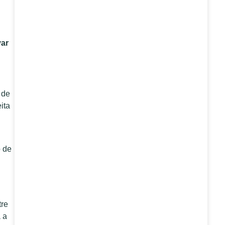
var
 de
ita
o de
tre
 a