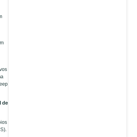
m
em
ovos
ma
Keep
l de
pios
S).