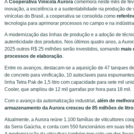
A
Cooperativa Vinícola Aurora
comemora neste mês de feve
inovação, a excelência e a sustentabilidade na produção de
vinícolas do Brasil, a cooperativa se consolida como
referênc
tecnologia para aprimorar processos no campo e na indústria
A modernização das linhas de produção e a adoção de técnica
autenticidade dos produtos. Nos últimos quatro anos, a Auror
2025 outros R$ 25 milhões serão investidos, somando
mais 
processos de elaboração
.
Entre os avanços, destacam-se a aquisição de 47 tanques de 
de concreto para vinificação, 10 autoclaves para espumante
linha Tetra Pak de 1,5 litro com capacidade para sete mil un
Cooler, que ampliou de 12 mil garrafas por hora para 18 mil.
Com o avanço da automatização industrial,
além de melhora
armazenamento da Aurora cresceu de 85 milhões de litro
Atualmente, a Aurora reúne 1.100 famílias de viticultores c
da Serra Gaúcha, e conta com 550 funcionários em suas três
A modernização da viticultura também tem sido um dos focos 