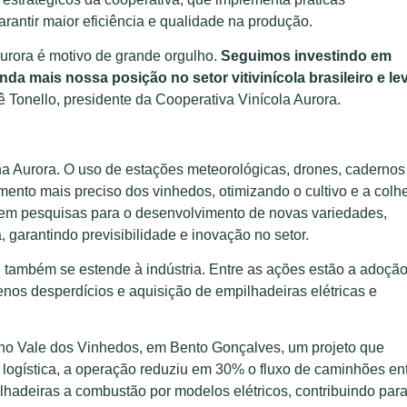
rantir maior eficiência e qualidade na produção.
Aurora é motivo de grande orgulho.
Seguimos investindo em
nda mais nossa posição no setor vitivinícola brasileiro e le
ê Tonello, presidente da Cooperativa Vinícola Aurora.
 na Aurora. O uso de estações meteorológicas, drones, cadernos
nto mais preciso dos vinhedos, otimizando o cultivo e a colhe
e em pesquisas para o desenvolvimento de novas variedades,
 garantindo previsibilidade e inovação no setor.
 também se estende à indústria. Entre as ações estão a adoçã
os desperdícios e aquisição de empilhadeiras elétricas e
 no Vale dos Vinhedos, em Bento Gonçalves, um projeto que
 logística, a operação reduziu em 30% o fluxo de caminhões en
pilhadeiras a combustão por modelos elétricos, contribuindo para