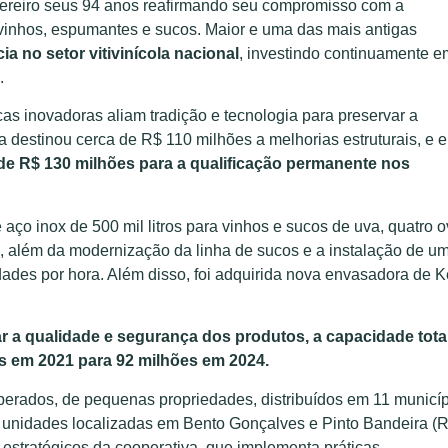
reiro seus 94 anos reafirmando seu compromisso com a
 vinhos, espumantes e sucos. Maior e uma das mais antigas
ia no setor vitivinícola nacional
, investindo continuamente e
.
s inovadoras aliam tradição e tecnologia para preservar a
a destinou cerca de R$ 110 milhões a melhorias estruturais, e 
de R$ 130 milhões para a qualificação permanente nos
aço inox de 500 mil litros para vinhos e sucos de uva, quatro 
s, além da modernização da linha de sucos e a instalação de u
idades por hora. Além disso, foi adquirida nova envasadora de 
r a qualidade e segurança dos produtos, a capacidade tota
s em 2021 para 92 milhões em 2024.
ooperados, de pequenas propriedades, distribuídos em 11 municí
 unidades localizadas em Bento Gonçalves e Pinto Bandeira (R
estratégicos da cooperativa, que implementa práticas