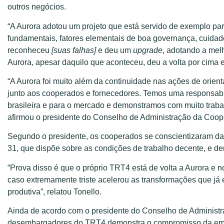
outros negócios.
“A Aurora adotou um projeto que está servido de exemplo par
fundamentais, fatores elementais de boa governança, cuidad
reconheceu
[suas falhas]
e deu um
upgrade
, adotando a mel
Aurora, apesar daquilo que aconteceu, deu a volta por cima 
“A Aurora foi muito além da continuidade nas ações de orien
junto aos cooperados e fornecedores. Temos uma responsabil
brasileira e para o mercado e demonstramos com muito traba
afirmou o presidente do Conselho de Administração da Coope
Segundo o presidente, os cooperados se conscientizaram da
31, que dispõe sobre as condições de trabalho decente, e d
“Prova disso é que o próprio TRT4 está de volta a Aurora e
caso extremamente triste acelerou as transformações que já
produtiva”, relatou Tonello.
Ainda de acordo com o presidente do Conselho de Administr
desembargadores do TRT4 demonstra o compromisso da emp