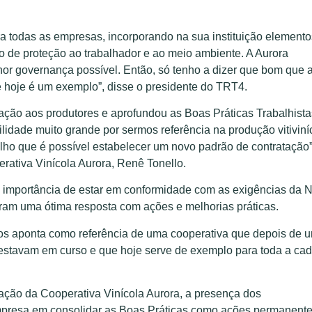
a todas as empresas, incorporando na sua instituição elemento
o de proteção ao trabalhador e ao meio ambiente. A Aurora
hor governança possível. Então, só tenho a dizer que bom que 
e hoje é um exemplo”, disse o presidente do TRT4.
tação aos produtores e aprofundou as Boas Práticas Trabalhista
idade muito grande por sermos referência na produção vitiviní
lho que é possível estabelecer um novo padrão de contratação”
rativa Vinícola Aurora, Renê Tonello.
 importância de estar em conformidade com as exigências da 
eram uma ótima resposta com ações e melhorias práticas.
 nos aponta como referência de uma cooperativa que depois de 
 estavam em curso e que hoje serve de exemplo para toda a cad
ação da Cooperativa Vinícola Aurora, a presença dos
resa em consolidar as Boas Práticas como ações permanente