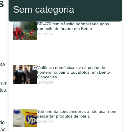
s
Sem categoria
BR-470 tem trânsito normalizado após
remoção de árvore em Bento
21/07/2026
esa
Violência doméstica leva à prisão de
homem no bairro Eucaliptos, em Bento
Gonçalves
ram
15/07/2026
tou
Ypê orienta consumidores a não usar nem
descartar produtos de lote 1
20/05/2026
 do
ção