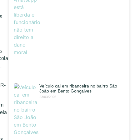
s
a
s
cola
,
NR-
Veículo cai em ribanceira no bairro São
João em Bento Gonçalves
23/03/2026
um
eia
s.