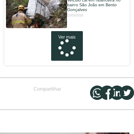
bairro São João em Bento
Gonçalves
23/03/2026
Ver mais
Compartilhar