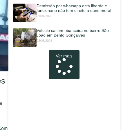
Demissão por whatsapp está liberda e
funcionário não tem direito a dano moral
29/04/2026
Veículo cai em ribanceira no bairro São
João em Bento Gonçalves
23/03/2026
Ver mais
es
a
 Com