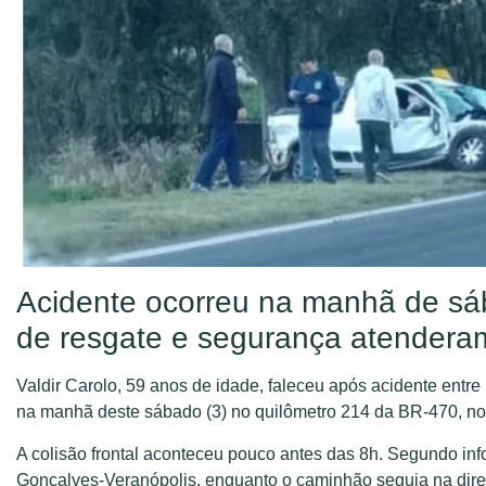
Acidente ocorreu na manhã de sáb
de resgate e segurança atenderam
Valdir Carolo, 59 anos de idade, faleceu após acidente en
na manhã deste sábado (3) no quilômetro 214 da BR-470, no 
A colisão frontal aconteceu pouco antes das 8h. Segundo inf
Gonçalves-Veranópolis, enquanto o caminhão seguia na dir