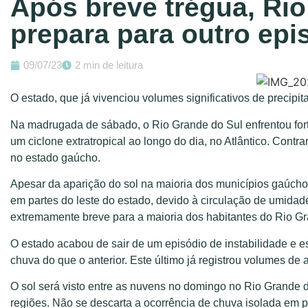
Após breve trégua, Rio
prepara para outro epi
09/07/23
2 min de leitura
O estado, que já vivenciou volumes significativos de precipi
Na madrugada de sábado, o Rio Grande do Sul enfrentou for
um ciclone extratropical ao longo do dia, no Atlântico. Con
no estado gaúcho.
Apesar da aparição do sol na maioria dos municípios gaúchos
em partes do leste do estado, devido à circulação de umidade 
extremamente breve para a maioria dos habitantes do Rio Gr
O estado acabou de sair de um episódio de instabilidade e es
chuva do que o anterior. Este último já registrou volumes 
O sol será visto entre as nuvens no domingo no Rio Grande 
regiões. Não se descarta a ocorrência de chuva isolada em pa