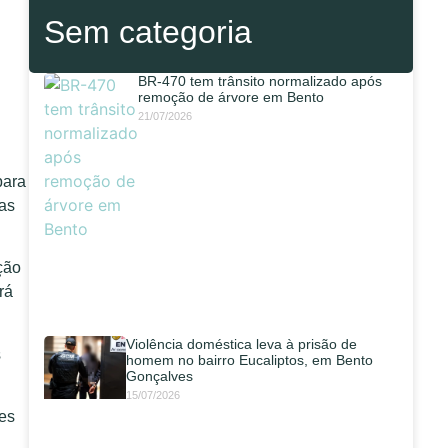
Sem categoria
BR-470 tem trânsito normalizado após
remoção de árvore em Bento
21/07/2026
para
ias
ção
rá
Violência doméstica leva à prisão de
s
homem no bairro Eucaliptos, em Bento
Gonçalves
15/07/2026
tes