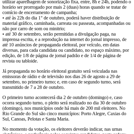
utilizar aparelhagem de sonorização fixa, entre, 8h e 24h, podendo o
horário ser prorrogado por mais 2 (duas) horas quando se tratar de
comício de encerramento de campanha;
• até às 22h do dia 1° de outubro, poderá haver distribuição de
material gráfico, caminhada, carreata ou passeata, acompanhadas ou
não por carro de som ou minitrio;
• até 30 de setembro, serão permitidas a divulgação paga, na
imprensa escrita, e a reprodução na internet do jornal impresso, de
até 10 anúncios de propaganda eleitoral, por veículo, em datas
diversas, para cada candidata ou candidato, no espaço máximo, por
edição, de 1/8 de página de jornal padrão e de 1/4 de página de
revista ou tabloide.
Já propaganda no horário eleitoral gratuito será veiculada nas
emissoras de rádio e de televisão nos dias 26 de agosto a 29 de
setembro, no primeiro turno; e, em caso de segundo turno, será
transmitido de 7 a 28 de outubro.
O primeiro turno acontecerá dia 2 de outubro (domingo) e, caso
ocorra segundo turno, o pleito será realizado no dia 30 de outubro
(domingo), nos municípios onde há mais de 200 mil eleitores. No
Rio Grande do Sul são cinco municípios: Porto Alegre, Caxias do
Sul, Canoas, Pelotas e Santa Maria.
No momento da votação, os eleitores deverão indicar, nas urnas