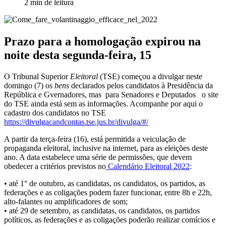
2 min de leitura
Prazo para a homologação expirou na
noite desta segunda-feira, 15
O Tribunal Superior
Eleitoral
(TSE) começou a divulgar neste
domingo (7) os
bens
declarados pelos candidatos à Presidência da
República e Gvernadores, mas para Senadores e Deputados o site
do TSE ainda está sem as informações. Acompanhe por aqui o
cadastro dos candidatos no TSE
https://divulgacandcontas.tse.jus.br/divulga/#/
A partir da terça-feira (16), está permitida a veiculação de
propaganda eleitoral, inclusive na internet, para as eleições deste
ano. A data estabelece uma série de permissões, que devem
obedecer a critérios previstos no
Calendário Eleitoral 2022
:
• até 1° de outubro, as candidatas, os candidatos, os partidos, as
federações e as coligações podem fazer funcionar, entre 8h e 22h,
alto-falantes ou amplificadores de som;
• até 29 de setembro, as candidatas, os candidatos, os partidos
políticos, as federações e as coligações poderão realizar comícios e