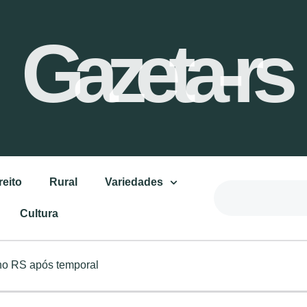
Gazeta-rs
reito
Rural
Variedades
Cultura
no RS após temporal