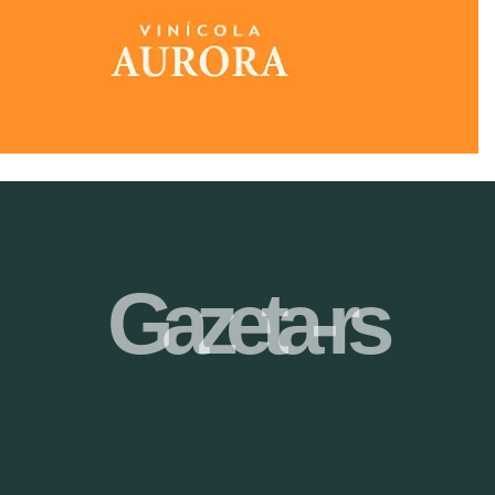
Gazeta-rs