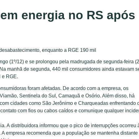
sem energia no RS após
o desabastecimento, enquanto a RGE 190 mil
ngo (1º/12) e se prolongou pela madrugada de segunda-feira (2
. Na manhã de segunda, 440 mil consumidores ainda estavam 
l e RGE.
onsumidoras foram afetadas. De acordo com a empresa, os
 Viamão, Sentinela do Sul, Camaquã e Osório. Além disso, há
a, com cidades como São Jerônimo e Charqueadas enfrentando 
o contato com fios ou cabos caídos e comunique qualquer incide
. A distribuidora informou que o pico de interrupções ocorreu 
s. A empresa recomenda que a população se mantenha distante