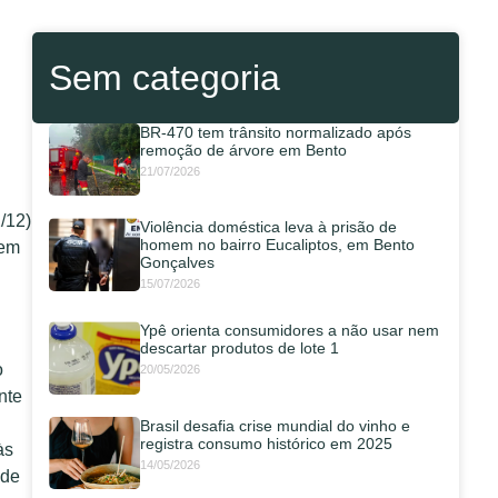
Sem categoria
BR-470 tem trânsito normalizado após
remoção de árvore em Bento
21/07/2026
/12)
Violência doméstica leva à prisão de
homem no bairro Eucaliptos, em Bento
sem
Gonçalves
15/07/2026
Ypê orienta consumidores a não usar nem
descartar produtos de lote 1
o
20/05/2026
nte
Brasil desafia crise mundial do vinho e
registra consumo histórico em 2025
às
14/05/2026
 de