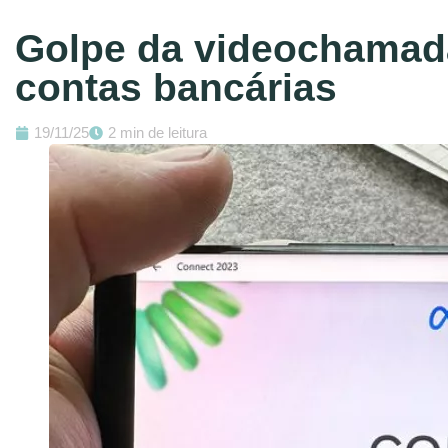
Golpe da videochamad
contas bancárias
19/11/25
2 min de leitura