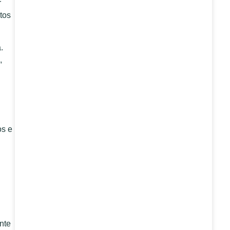
r
tos
.
,
os e
nte