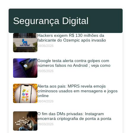
Segurança Digital
Hackers exigem R$ 130 milhões da
fabricante do Ozempic após invasão
18/06/2026
Google testa alerta contra golpes com
números falsos no Android ; veja como
20/05/2026
Alerta aos pais: MPRS revela emojis
criminosos usados em mensagens e jogos
online
08/04/2026
O fim das DMs privadas: Instagram
encerrará criptografia de ponta a ponta
28/03/2026