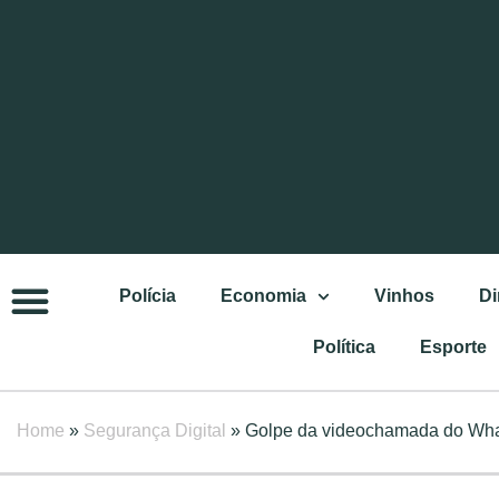
Polícia
Economia
Vinhos
Di
Política
Esporte
Home
»
Segurança Digital
»
Golpe da videochamada do Wha